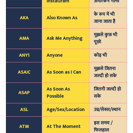
InstaGram
अमेरिकन गर्ल्स
के रूप में भी
AKA
Also Known As
जाना जाता है
मुझसे कुछ भी
AMA
Ask Me Anything
पूछो
ANY1
Anyone
कोइ भी
मुझसे जितना
ASAIC
As Soon as I Can
जल्दी हो सके
As Soon As
जितनी जल्दी हो
ASAP
Possible
सके
ASL
Age/Sex/Location
उम्र/सेक्स/स्थान
इस समय /
ATM
At The Moment
फिलहाल