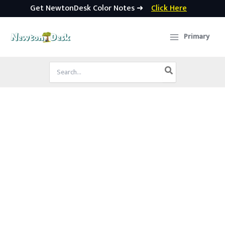
Get NewtonDesk Color Notes ➜
Click Here
Skip
to
Primary
content
Search
for: