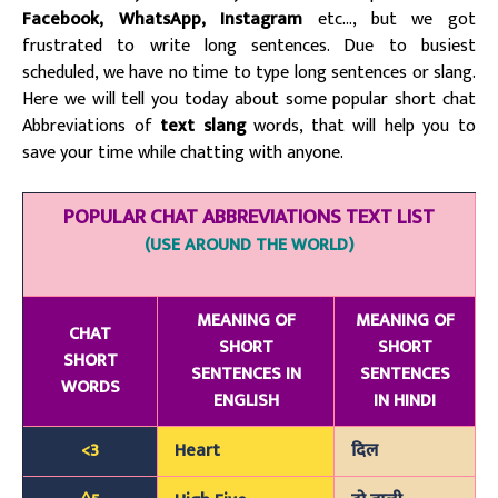
Facebook, WhatsApp, Instagram
etc…, but we got
frustrated to write long sentences. Due to busiest
scheduled, we have no time to type long sentences or slang.
Here we will tell you today about some popular short chat
Abbreviations of
text slang
words, that will help you to
save your time while chatting with anyone.
POPULAR CHAT ABBREVIATIONS TEXT LIST
(USE AROUND THE WORLD)
MEANING OF
MEANING OF
CHAT
SHORT
SHORT
SHORT
SENTENCES IN
SENTENCES
WORDS
ENGLISH
IN HINDI
<3
Heart
दिल