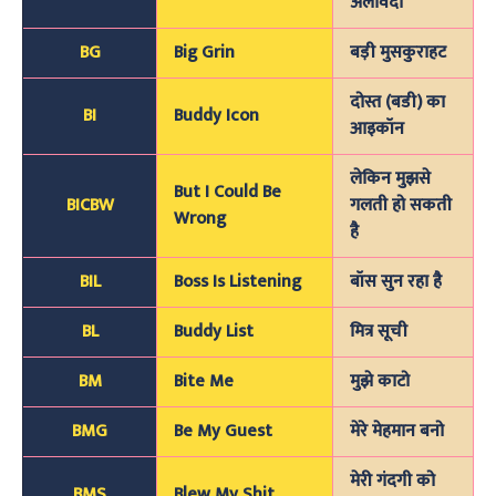
अलविदा
BG
Big Grin
बड़ी मुसकुराहट
दोस्त (बडी) का
BI
Buddy Icon
आइकॉन
लेकिन मुझसे
But I Could Be
BICBW
गलती हो सकती
Wrong
है
BIL
Boss Is Listening
बॉस सुन रहा है
BL
Buddy List
मित्र सूची
BM
Bite Me
मुझे काटो
BMG
Be My Guest
मेरे मेहमान बनो
मेरी गंदगी को
BMS
Blew My Shit