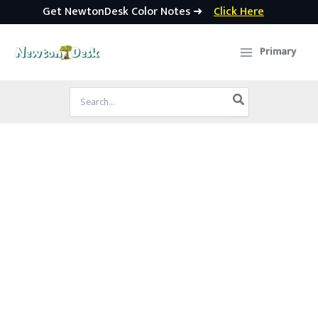
Get NewtonDesk Color Notes ➜
Click Here
Skip
to
Primary
content
Search
for: