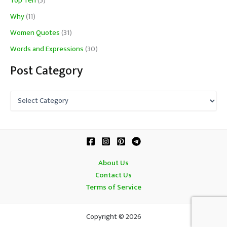
Top Ten
(5)
Why
(11)
Women Quotes
(31)
Words and Expressions
(30)
Post Category
P
o
s
t
C
a
t
About Us
e
Contact Us
g
o
Terms of Service
r
y
Copyright © 2026