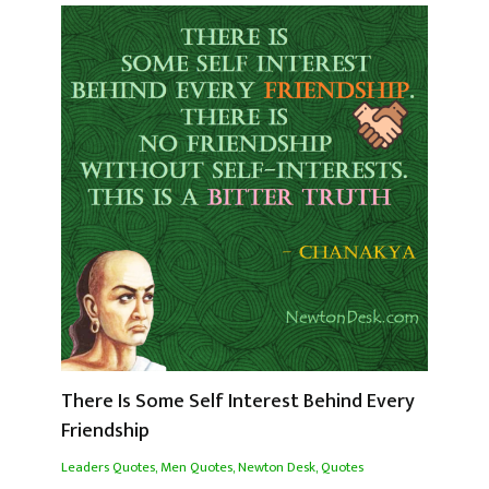
There Is Some Self Interest Behind Every
Friendship
Leaders Quotes
,
Men Quotes
,
Newton Desk
,
Quotes