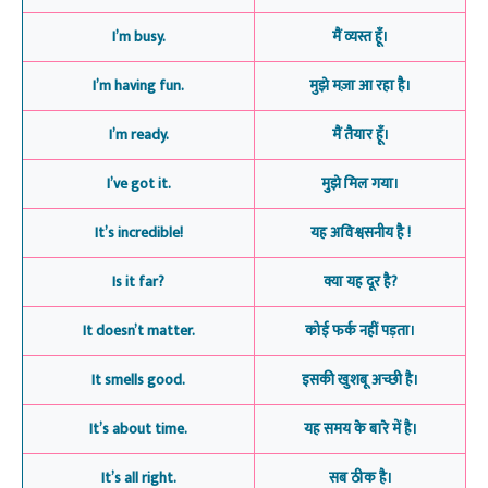
I’m busy.
मैं व्यस्त हूँ।
I’m having fun.
मुझे मज़ा आ रहा है।
I’m ready.
मैं तैयार हूँ।
I’ve got it.
मुझे मिल गया।
It’s incredible!
यह अविश्वसनीय है !
Is it far?
क्या यह दूर है?
It doesn’t matter.
कोई फर्क नहीं पड़ता।
It smells good.
इसकी खुशबू अच्छी है।
It’s about time.
यह समय के बारे में है।
It’s all right.
सब ठीक है।