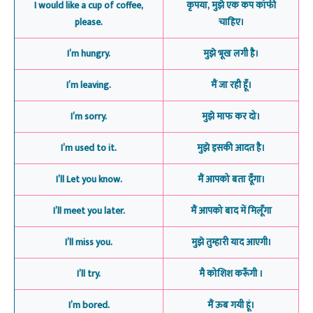
I would like a cup of coffee,
कृपया, मुझे एक कप कॉफी
please.
चाहिए।
I’m hungry.
मुझे भूख लगी है।
I’m leaving.
मैं जा रही हूँ।
I’m sorry.
मुझे माफ कर दो।
I’m used to it.
मुझे इसकी आदत है।
I’ll Let you know.
मैं आपको बता दूँगा।
I’ll meet you later.
मैं आपको बाद में मिलूँगा
I’ll miss you.
मुझे तुम्हारी याद आएगी।
I’ll try.
मै कोशिश करूँगी ।
I’m bored.
मैं ऊब गयी हूं।