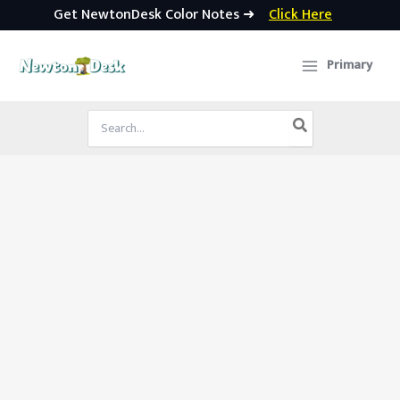
Get NewtonDesk Color Notes ➜
Click Here
Skip
to
Primary
content
Search
for: