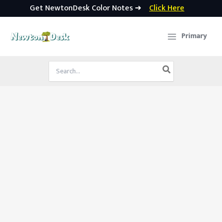
Get NewtonDesk Color Notes ➜
Click Here
Skip
to
Primary
content
Search
for: