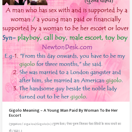
Gigolo Meaning – A Young Man Paid By Woman To Be Her
Escort
(ʒɪɡəloʊ / ziga.lou)Gigolo(n.) (पुरुष वेश्य / ऐसा पुरूष जिसका पेशा स्त्रियों के साथ नाचने का
हो / वृद्ध […]