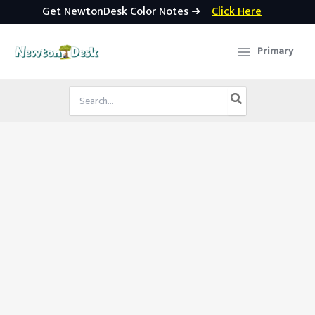
Get NewtonDesk Color Notes ➜
Click Here
Skip
to
Primary
content
Search
for: