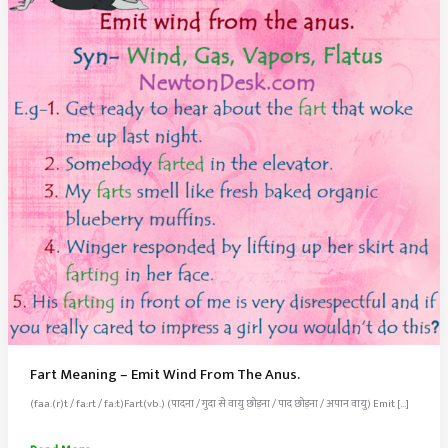
Fart Meaning – Emit Wind From The Anus.
(faa.(r)t / fa:rt / fa:t)Fart(vb.) (पादना / गुदा से वायु छोड़ना / पाद छोड़ना / अपान वायु) Emit […]