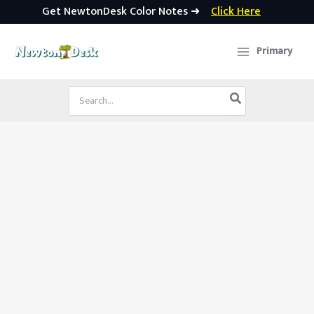
Get NewtonDesk Color Notes ➜
Click Here
Skip
to
Primary
content
Search
for: