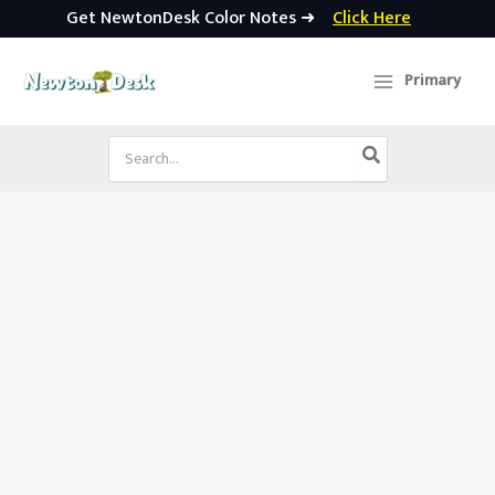
Get NewtonDesk Color Notes ➜
Click Here
Skip
to
Primary
content
Search
for: