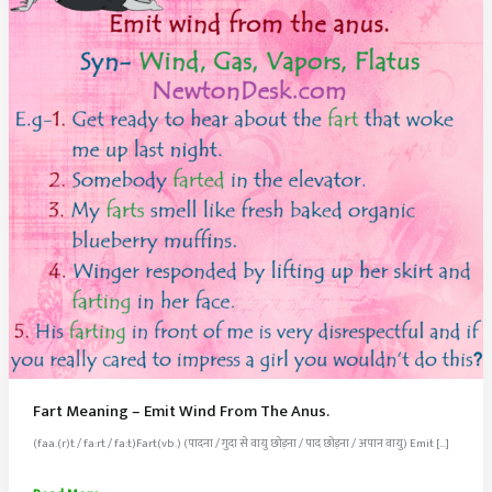
Fart Meaning – Emit Wind From The Anus.
(faa.(r)t / fa:rt / fa:t)Fart(vb.) (पादना / गुदा से वायु छोड़ना / पाद छोड़ना / अपान वायु) Emit […]