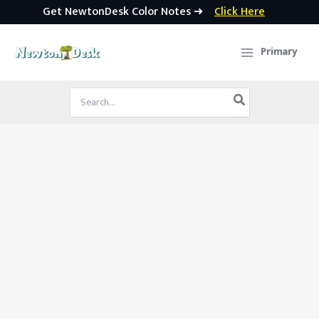
Get NewtonDesk Color Notes ➜
Click Here
Skip
to
Primary
content
Search
for: