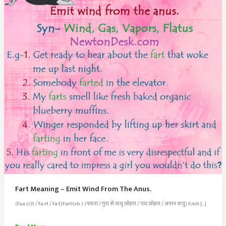
Fart Meaning – Emit Wind From The Anus.
(faa.(r)t / fa:rt / fa:t)Fart(vb.) (पादना / गुदा से वायु छोड़ना / पाद छोड़ना / अपान वायु) Emit […]