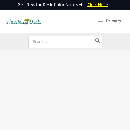
Get NewtonDesk Color Notes ➜
Click Here
Skip
to
Primary
content
Search
for: